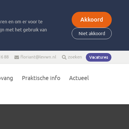
Akkoord
ren en om er voor te
zijn met het gebruik van
Niet akkoord
16 88
floriant@levwn.nl
zoeken
Vacatures
pvang
Praktische info
Actueel