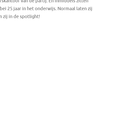
rskantoor van de partij. En inmiddels zitten
ei 25 jaar in het onderwijs. Normaal laten zij
 zij in de spotlight!